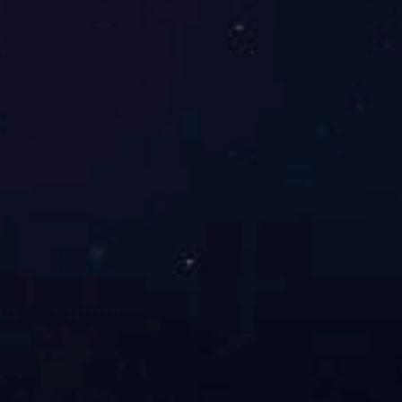
”闪
项目信息丨kaiyun开云(中国)一站式服务官网中标温江
分
区节能审查验收咨询服务项目，助力区域绿色低碳发展
规划与政策咨询事业部
项目咨询事业部
028-8679 8200
028-8777 3420
投资咨询事业部
评审事业部
028-8753 0405
028-8777 3422
造价咨询事业部
项目管理事业部
028-8771 3043
028-8779 1990
市场经营与合同管理部
低碳经济研究中心